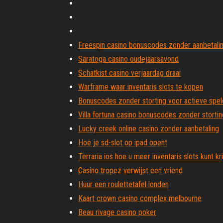
Freespin casino bonuscodes zonder aanbetali
Saratoga casino oudejaarsavond
Schatkist casino verjaardag draai
Warframe waar inventaris slots te kopen
Bonuscodes zonder storting voor actieve spel
Villa fortuna casino bonuscodes zonder storti
Lucky creek online casino zonder aanbetaling
Hoe je sd-slot op ipad opent
Terraria ios hoe u meer inventaris slots kunt kr
Casino tropez verwijst een vriend
Huur een roulettetafel londen
Kaart crown casino complex melbourne
Beau rivage casino poker