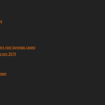
ng
ers voor bovegas casino
ng nov 2019
ijgen