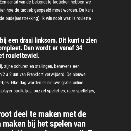
. Een aantal van de bekendste tactieken hebben we
 zien hoe de tactiek gespeeld moet worden. De kans
de oudejaarstrekking). Ik win nooit wat: Is roulette
bij een draai linksom. Dit kunt u zien
compleet. Dan wordt er vanaf 34
t roulettewiel.
 zijne schuren en stallingen, benevens een
/2 a 2 uur van Frankfort verwijderd. De nieuwe
letjes. Elke dag worden er nieuwe gratis online
player spelletjes, puzzel spelletjes, race spelletjes,
groot deel te maken met de
n maken bij het spelen van