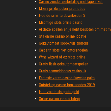
Casino zonder aanbetaling met lage inzet
Miami jai alai poker promoties
Hoe de sims te downloaden 3
Machtige slots online casino
Al deze spellen en je hebt besloten om met mi
Gta online casino online locatie
Gokautomaat spookhuis android
Cait sith slots niet ontgrendelen
Wms wizard of oz slots online
Gratis flash-gokautomaatspellen
Gratis aanmeldbonus casino uk
Fantasie veren casino fluwelen palm
Ontsteking casino bonuscodes 2019
Is er zoiets als gratis geld
Online casino versus loterij