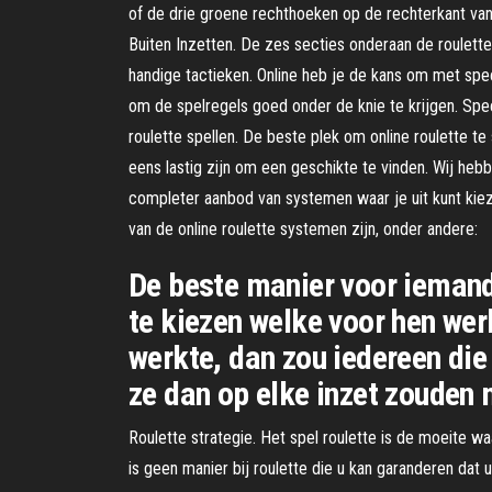
of de drie groene rechthoeken op de rechterkant van
Buiten Inzetten. De zes secties onderaan de roulette 
handige tactieken. Online heb je de kans om met spee
om de spelregels goed onder de knie te krijgen. Spee
roulette spellen. De beste plek om online roulette te
eens lastig zijn om een geschikte te vinden. Wij he
completer aanbod van systemen waar je uit kunt kiez
van de online roulette systemen zijn, onder andere:
De beste manier voor iemand
te kiezen welke voor hen werk
werkte, dan zou iedereen die
ze dan op elke inzet zouden 
Roulette strategie. Het spel roulette is de moeite wa
is geen manier bij roulette die u kan garanderen dat 